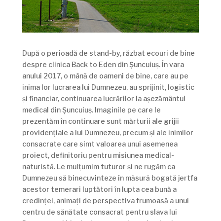
După o perioadă de stand-by, răzbat ecouri de bine
despre clinica Back to Eden din Șuncuiuș. În vara
anului 2017, o mână de oameni de bine, care au pe
inima lor lucrarea lui Dumnezeu, au sprijinit, logistic
și financiar, continuarea lucrărilor la așezământul
medical din Șuncuiuș. Imaginile pe care le
prezentăm în continuare sunt mărturii ale grijii
providențiale a lui Dumnezeu, precum și ale inimilor
consacrate care simt valoarea unui asemenea
proiect, definitoriu pentru misiunea medical-
naturistă. Le mulțumim tuturor și ne rugăm ca
Dumnezeu să binecuvinteze în măsură bogată jertfa
acestor temerari luptători în lupta cea bună a
credinței, animați de perspectiva frumoasă a unui
centru de sănătate consacrat pentru slava lui