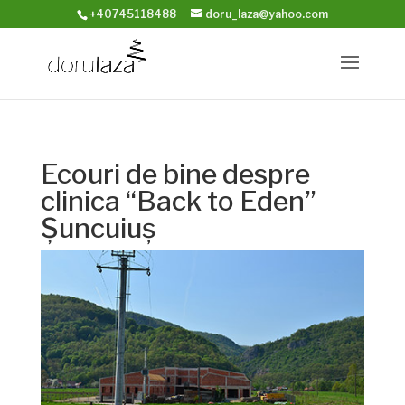
+40745118488
doru_laza@yahoo.com
Ecouri de bine despre
clinica “Back to Eden”
Șuncuiuș