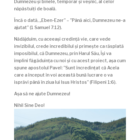
Dumnezeu și binele, temporar și veșnic, al celor
năpăstuiți de boală.
Încă o dată, „Eben-Ezer” – ”Până aici, Dumnezeu ne-a
ajutat” (1 Samuel 7:12).
Nădăjduim, cu aceeași credință vie, care vede
invizibilul, crede incredibilul și primește ca răsplată
imposibilul, că Dumnezeu, prin Harul Său, Își va
împlini făgăduința cu noi și cu acest proiect, așa cum
spune apostolul Pavel: ”Sunt încredințat că Acela
care a început în voi această bună lucrare o va
isprăvi până în ziua lui Isus Hristos” (Filipeni 1:6).
Așa să ne ajute Dumnezeu!
Nihil Sine Deo!