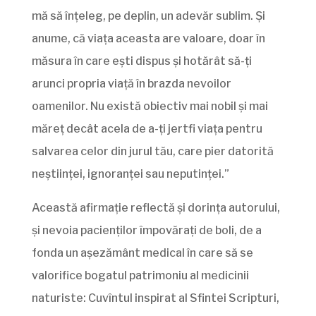
mă să înţeleg, pe deplin, un adevăr sublim. Şi
anume, că viaţa aceasta are valoare, doar în
măsura în care eşti dispus şi hotărât să-ţi
arunci propria viaţă în brazda nevoilor
oamenilor. Nu există obiectiv mai nobil şi mai
măreţ decât acela de a-ţi jertfi viaţa pentru
salvarea celor din jurul tău, care pier datorită
neştiinţei, ignoranţei sau neputinţei.”
Această afirmație reflectă și dorința autorului,
și nevoia pacienților împovărați de boli, de a
fonda un așezământ medical în care să se
valorifice bogatul patrimoniu al medicinii
naturiste: Cuvîntul inspirat al Sfintei Scripturi,