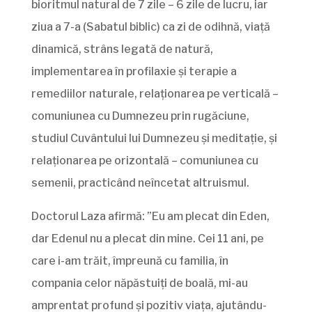
bioritmul natural de 7 zile – 6 zile de lucru, iar
ziua a 7-a (Sabatul biblic) ca zi de odihnă, viață
dinamică, strâns legată de natură,
implementarea în profilaxie și terapie a
remediilor naturale, relaționarea pe verticală –
comuniunea cu Dumnezeu prin rugăciune,
studiul Cuvântului lui Dumnezeu și meditație, și
relaționarea pe orizontală – comuniunea cu
semenii, practicând neîncetat altruismul.
Doctorul Laza afirmă: ”Eu am plecat din Eden,
dar Edenul nu a plecat din mine. Cei 11 ani, pe
care i-am trăit, împreună cu familia, în
compania celor năpăstuiţi de boală, mi-au
amprentat profund şi pozitiv viaţa, ajutându-