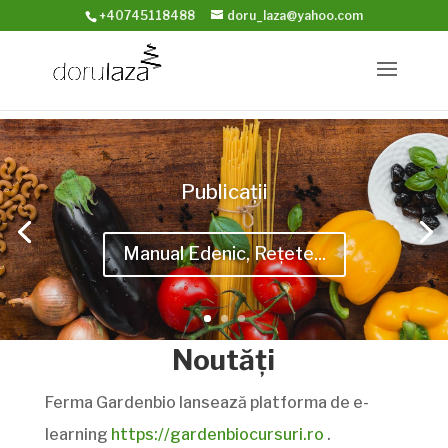
+40745118488
doru_laza@yahoo.com
Publicații
Manual Edenic, Rețete...
Noutăți
Ferma Gardenbio lansează platforma de e-
learning
https://gardenbiocursuri.ro
.