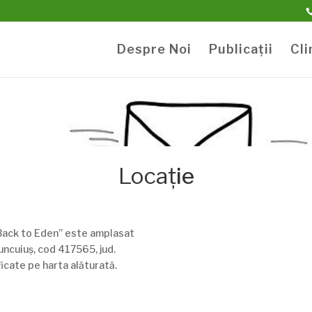
Despre Noi
Publicații
Cli
Locaț
ie
“Back to Eden” este amplasat
uncuiuș, cod 417565, jud.
ficate pe harta alăturată.