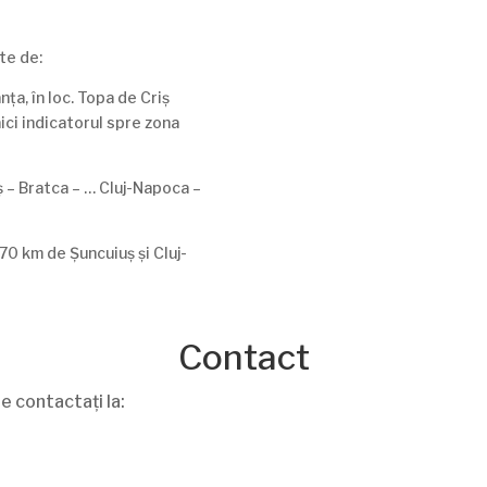
te de:
ța, în loc. Topa de Criș
aici indicatorul spre zona
ș – Bratca – … Cluj-Napoca –
70 km de Șuncuiuș și Cluj-
Contact
e contactați la: