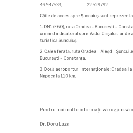
46.947533, 22.529792
Căile de acces spre Șuncuiuș sunt reprezenta
1. DN1 (E60), ruta Oradea – București – Constan
urmând indicatorul spre Vadul Crișului, iar de 
turistică Șuncuiuș.
2. Calea ferată, ruta Oradea – Aleșd – Șuncuiu
București – Constanța.
3. Două aeroporturi internaționale: Oradea, la 
Napoca la 110 km.
Pentru mai multe informații vă rugăm să n
Dr. Doru Laza