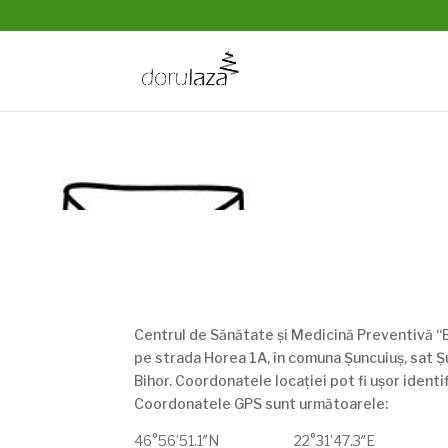
Centrul de Sănătate și Medicină Preventivă 
pe strada Horea 1A, în comuna Șuncuiuș, sat Ș
Bihor. Coordonatele locației pot fi ușor identi
Coordonatele GPS sunt următoarele:
46°56’51.1″N 22°31’47.3″E