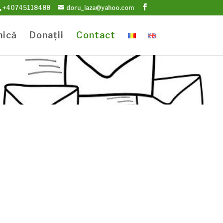
+40745118488
doru_laza@yahoo.com
nică
Donații
Contact